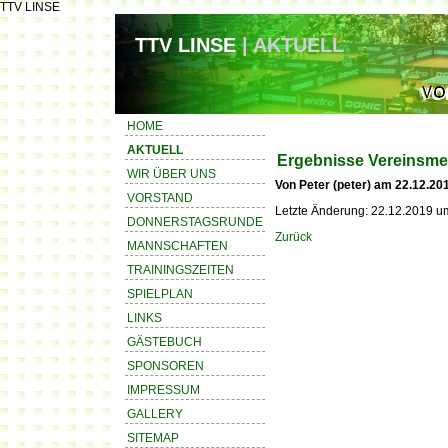
TTV LINSE
TTV LINSE
| AKTUELL
HOME
AKTUELL
Ergebnisse Vereinsme
WIR ÜBER UNS
Von Peter (peter) am 22.12.20
VORSTAND
Letzte Änderung: 22.12.2019 u
DONNERSTAGSRUNDE
Zurück
MANNSCHAFTEN
TRAININGSZEITEN
SPIELPLAN
LINKS
GÄSTEBUCH
SPONSOREN
IMPRESSUM
GALLERY
SITEMAP